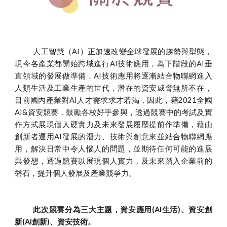
人工智慧（AI）正加速改變全球發展的趨勢與型態，
現今各產業都開始跨域進行AI技術應用，為下階段的AI垂
直領域的發展做準備，AI技術應用將逐漸結合物聯網進入
人類生活及工業生產的世代，潛在的資安威脅無所不在，
目前國內產業對AI人才需求求才若渴，因此，藉202
1
全國
AI&資安競賽，鼓勵各校好手參與，透過競賽中的考試及實
作方式展現個人硬實力及未來發展履歷提前作準備，藉由
創新者運用AI發展的潛力、技術與創意來並結合物聯網應
用，解決日常中令人惱人的問題，並期待任何可能的進展
與發想，透過競賽以展現個人實力，及未來踏入企業前的
磐石，提升個人發展及產業競爭力。
此次競賽分為三大主題，資安應用(AI生活)、資安創
新(AI創新)、資安
技術
。