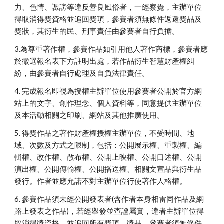
力、色情、譭謗等違反善良風俗者，一經察覺，主辦單位
得取消得獎資格並追回獎項，參賽者須無條件返還獎品及
獎狀，其衍生的民、刑事責任由參賽者自行負擔。
3.為尊重著作權，參賽作品如引用他人著作商標，參賽者應
於徵選報名表下方註明出處，若作品衍生智慧財產權糾
紛，由參賽者自行處理及自負法律責任。
4. 完成報名即視為授權主辦單位使用參賽者公開於官方網
站上的文字、創作理念、個人資料等，同意提供主辦單位
及本活動相關之印刷、網站及其他推廣使用。
5. 得獎作品之著作財產權授權主辦單位，不受時間、地
域、次數及方式之限制，包括：公開展示權、重製權、編
輯權、改作權、散布權、公開上映權、公開口述權、公開
演出權、公開傳輸權、公開播送權、相關文宣品與衍生品
發行。作者並應允諾不對主辦單位行使著作人格權。
6. 參賽作品須未經公開發表者(含作者本身相雷同作品及網
路上發表之作品)，若經舉發並查證屬實，違者主辦單位得
取消得獎資格，並追回所有獎項、獎品，參賽者須無條件