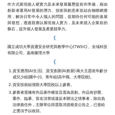
作方式展現個人硬實力及未來發展履歷提前作準備，藉由
創新者運用AI發展的潛力、技術與創意來並結合物聯網應
用，解決日常中令人惱人的問題，並期待任何可能的進展
與發想，透過競賽以展現個人實力，及未來踏入企業前的
磐石，提升個人發展及產業競爭力。
國立成功大學資通安全研究與教學中心(TWSIC) 、全域科技
有限公司、
嘉南藥理大學 
資安應用(AI生活)、資安創新(AI創新) 兩大主題
依年齡分
成兒少組(國中小)、青年組(高中職、大專院校)。
資安
技術組僅限大專院校以上參賽。
參賽者需擁有作品著作權並且需為原創。作品有抄襲、
重作、臨摹、冒名頂替或違反本辦法之情事者，除自負
法律責任外，主辦單位得逕取消資格並公告之，已發給
之獎項予以收回。