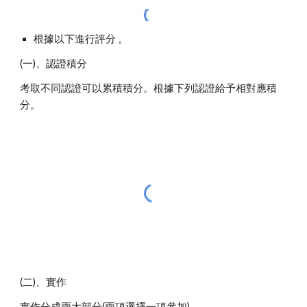
根據以下進行評分 。
(一)、
認證積分 
考取不同認證可以累積積分。根據下列認證給予相對應積
分。
(二)、
實作  
實作分成兩大部分(兩項選擇一項參加)